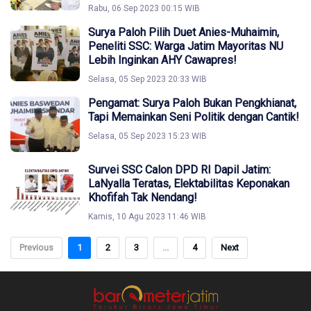
Rabu, 06 Sep 2023 00:15 WIB
Surya Paloh Pilih Duet Anies-Muhaimin,
Peneliti SSC: Warga Jatim Mayoritas NU
Lebih Inginkan AHY Cawapres!
Selasa, 05 Sep 2023 20:33 WIB
Pengamat: Surya Paloh Bukan Pengkhianat,
Tapi Memainkan Seni Politik dengan Cantik!
Selasa, 05 Sep 2023 15:23 WIB
Survei SSC Calon DPD RI Dapil Jatim:
LaNyalla Teratas, Elektabilitas Keponakan
Khofifah Tak Nendang!
Kamis, 10 Agu 2023 11:46 WIB
Previous
1
2
3
...
4
Next