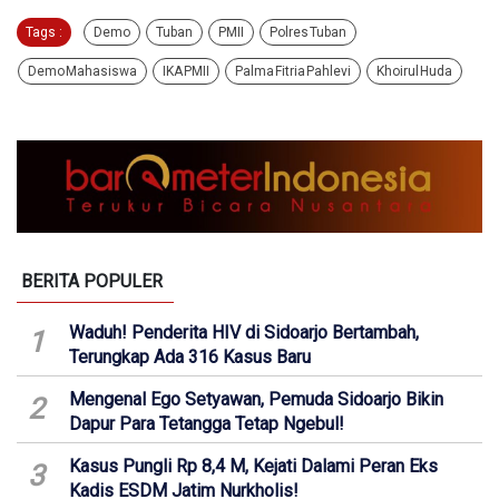
Tags :
Demo
Tuban
PMII
Polres Tuban
Demo Mahasiswa
IKA PMII
Palma Fitria Pahlevi
Khoirul Huda
BERITA POPULER
Waduh! Penderita HIV di Sidoarjo Bertambah,
1
Terungkap Ada 316 Kasus Baru
Mengenal Ego Setyawan, Pemuda Sidoarjo Bikin
2
Dapur Para Tetangga Tetap Ngebul!
Kasus Pungli Rp 8,4 M, Kejati Dalami Peran Eks
3
Kadis ESDM Jatim Nurkholis!