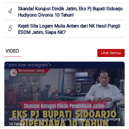
Skandal Korupsi Dindik Jatim, Eks Pj Bupati Sidoarjo
4
Hudiyono Divonis 10 Tahun!
Kejati Sita Logam Mulia Antam dari NK Hasil Pungli
5
ESDM Jatim, Siapa NK?
VIDEO
Lihat Semua
="icon icon-instagram">
VIDEO: Skandal Korupsi, Eks Pj Bupati Sidoarjo Hudiyono Dipenjara
10 Tahun!