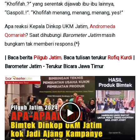
“Khofifah..?” yang serentak dijawab ibu-ibu lainnya,
“Gaspoll..!”. “Khofifah menang, menang, menang, yes!”
Apa reaksi Kepala Dinkop UKM Jatim,
Andromeda
Qomariah
? Saat dihubungi
Barometer Jatim
masih
bungkam tak memberi respons.{*}
| Baca berita
Pilgub Jatim
. Baca tulisan terukur
Rofiq Kurdi
|
Barometer Jatim - Terukur Bicara Jawa Timur