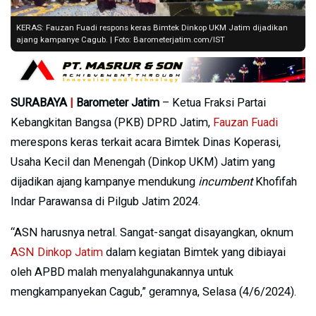
KERAS: Fauzan Fuadi respons keras Bimtek Dinkop UKM Jatim dijadikan
ajang kampanye Cagub. | Foto: Barometerjatim.com/IST
SURABAYA
|
Barometer Jatim
– Ketua Fraksi Partai
Kebangkitan Bangsa (PKB) DPRD Jatim,
Fauzan Fuadi
merespons keras terkait acara Bimtek Dinas Koperasi,
Usaha Kecil dan Menengah (Dinkop UKM) Jatim yang
dijadikan ajang kampanye mendukung
incumbent
Khofifah
Indar Parawansa di Pilgub Jatim 2024.
“ASN harusnya netral. Sangat-sangat disayangkan, oknum
ASN Dinkop Jatim
dalam kegiatan Bimtek yang dibiayai
oleh APBD malah menyalahgunakannya untuk
mengkampanyekan Cagub,” geramnya, Selasa (4/6/2024).