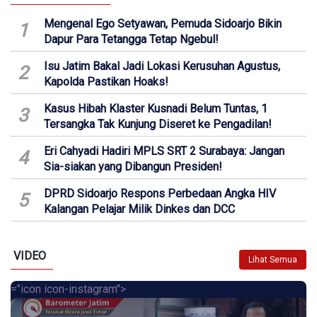
Mengenal Ego Setyawan, Pemuda Sidoarjo Bikin
1
Dapur Para Tetangga Tetap Ngebul!
Isu Jatim Bakal Jadi Lokasi Kerusuhan Agustus,
2
Kapolda Pastikan Hoaks!
Kasus Hibah Klaster Kusnadi Belum Tuntas, 1
3
Tersangka Tak Kunjung Diseret ke Pengadilan!
Eri Cahyadi Hadiri MPLS SRT 2 Surabaya: Jangan
4
Sia-siakan yang Dibangun Presiden!
DPRD Sidoarjo Respons Perbedaan Angka HIV
5
Kalangan Pelajar Milik Dinkes dan DCC
VIDEO
Lihat Semua
="icon icon-instagram">