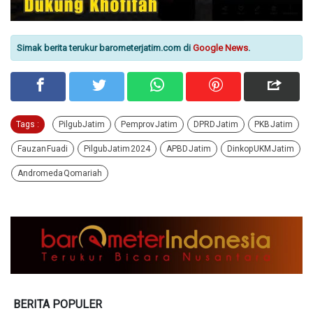
Simak berita terukur barometerjatim.com di
Google News
.
Tags :
Pilgub Jatim
Pemprov Jatim
DPRD Jatim
PKB Jatim
Fauzan Fuadi
Pilgub Jatim 2024
APBD Jatim
Dinkop UKM Jatim
Andromeda Qomariah
BERITA POPULER