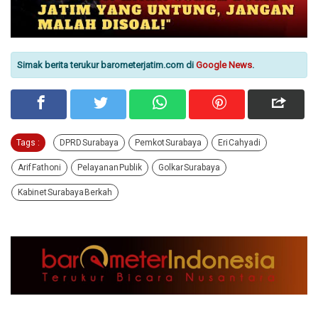
Simak berita terukur barometerjatim.com di
Google News
.
Tags :
DPRD Surabaya
Pemkot Surabaya
Eri Cahyadi
Arif Fathoni
Pelayanan Publik
Golkar Surabaya
Kabinet Surabaya Berkah