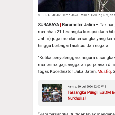
SEGERA TAHAN: Demo Jaka Jatim di Gedung KPK, desak
SURABAYA
|
Barometer Jatim
– Tak ha
menahan 21 tersangka korupsi dana hib
Jatim) juga menilai tersangka yang kemba
hingga berbagai fasilitas dari negara.
“Ketika penyelenggara negara disangkak
menerima gaji, anggaran perjalanan dinas
tegas Koordinator Jaka Jatim,
Musfiq
, 
Kamis, 30 Jul 2026 22:00 WIB
Tersangka Pungli ESDM Be
Nurkholis!
“Para tersangka itu tidak layak mendapat