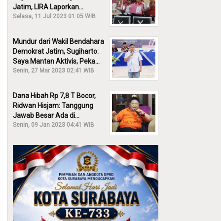
Jatim, LIRA Laporkan
Khofifah ke KPK: Dia Harus
Selasa, 11 Jul 2023 01:05 WIB
Bertanggung Jawab!
Mundur dari Wakil Bendahara
Demokrat Jatim, Sugiharto:
Saya Mantan Aktivis, Peka
Sekali Kalau Ada yang
Senin, 27 Mar 2023 02:41 WIB
Overlap!
Dana Hibah Rp 7,8 T Bocor,
Ridwan Hisjam: Tanggung
Jawab Besar Ada di
Pemprov, Bukan DPRD Jatim!
Senin, 09 Jan 2023 04:41 WIB