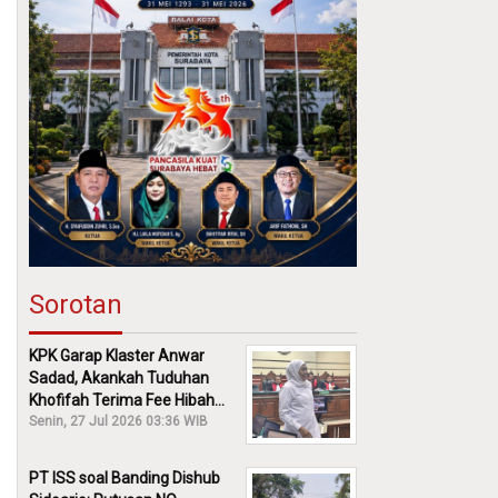
Sorotan
KPK Garap Klaster Anwar
Sadad, Akankah Tuduhan
Khofifah Terima Fee Hibah
30% Diusut?
Senin, 27 Jul 2026 03:36 WIB
PT ISS soal Banding Dishub