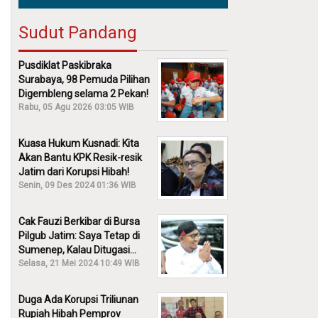
Sudut Pandang
Pusdiklat Paskibraka
Surabaya, 98 Pemuda Pilihan
Digembleng selama 2 Pekan!
Rabu, 05 Agu 2026 03:05 WIB
Kuasa Hukum Kusnadi: Kita
Akan Bantu KPK Resik-resik
Jatim dari Korupsi Hibah!
Senin, 09 Des 2024 01:36 WIB
Cak Fauzi Berkibar di Bursa
Pilgub Jatim: Saya Tetap di
Sumenep, Kalau Ditugasi
Partai Lain Cerita!
Selasa, 21 Mei 2024 10:49 WIB
Duga Ada Korupsi Triliunan
Rupiah Hibah Pemprov