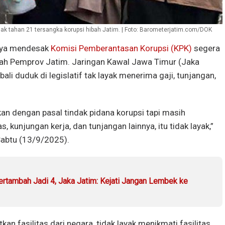
 tahan 21 tersangka korupsi hibah Jatim. | Foto: Barometerjatim.com/DOK
nya mendesak
Komisi Pemberantasan Korupsi (KPK)
segera
ah Pemprov Jatim. Jaringan Kawal Jawa Timur (Jaka
li duduk di legislatif tak layak menerima gaji, tunjangan,
an dengan pasal tindak pidana korupsi tapi masih
, kunjungan kerja, dan tunjangan lainnya, itu tidak layak,”
Sabtu (13/9/2025).
rtambah Jadi 4, Jaka Jatim: Kejati Jangan Lembek ke
kan fasilitas dari negara, tidak layak menikmati fasilitas