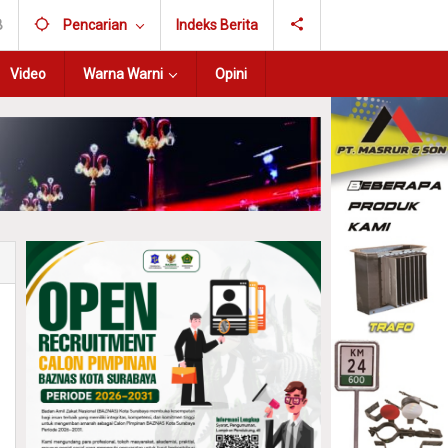
B
Pencarian
Indeks Berita
Video
Warna Warni
Opini