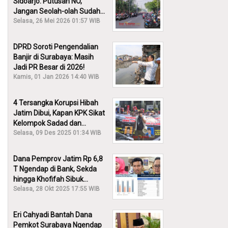
Sidoarjo: Putusan NO,
Jangan Seolah-olah Sudah
Menang!
Selasa, 26 Mei 2026 01:57 WIB
DPRD Soroti Pengendalian
Banjir di Surabaya: Masih
Jadi PR Besar di 2026!
Kamis, 01 Jan 2026 14:40 WIB
4 Tersangka Korupsi Hibah
Jatim Dibui, Kapan KPK Sikat
Kelompok Sadad dan
Iskandar?
Selasa, 09 Des 2025 01:34 WIB
Dana Pemprov Jatim Rp 6,8
T Ngendap di Bank, Sekda
hingga Khofifah Sibuk
Membantah!
Selasa, 28 Okt 2025 17:55 WIB
Eri Cahyadi Bantah Dana
Pemkot Surabaya Ngendap