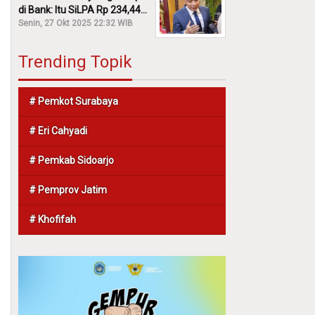
di Bank: Itu SiLPA Rp 234,44
M!
Senin, 27 Okt 2025 22:32 WIB
Trending Topik
# Pemkot Surabaya
# Eri Cahyadi
# Pemkab Sidoarjo
# Pemprov Jatim
# Khofifah