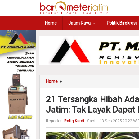
Home
Jatim Raya
Politik Birokrasi
Home
»
21 Tersangka Hibah Ada 
Jatim: Tak Layak Dapat F
Reporter :
Rofiq Kurdi
-
Sabtu, 13 Sep 2025 20:22 WI