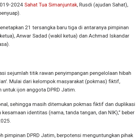
 2019-2024
Sahat Tua Simanjuntak
, Rusdi (ajudan Sahat),
penyuap).
netapkan 21 tersangka baru tiga di antaranya pimpinan
ketua), Anwar Sadad (wakil ketua) dan Achmad Iskandar
asa).
ikasi sejumlah titik rawan penyimpangan pengelolaan hibah
an'. Mulai dari kelompok masyarakat (pokmas) fiktif,
 untuk ijon anggota DPRD Jatim.
ional, sehingga masih ditemukan pokmas fiktif dan duplikasi
 kesamaan identitas (nama, tanda tangan, dan NIK),” beber
 2025.
oleh pimpinan DPRD Jatim, berpotensi menguntungkan pihak