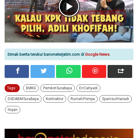
Simak berita terukur barometerjatim.com di
Google News
.
Tags :
BMKG
Pemkot Surabaya
Eri Cahyadi
DSDABM Surabaya
Kontraktor
Rumah Pompa
Syamsul Hariadi
Hujan