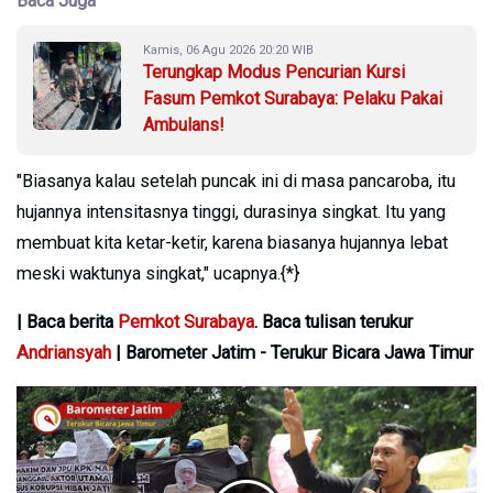
Baca Juga
Kamis, 06 Agu 2026 20:20 WIB
Terungkap Modus Pencurian Kursi
Fasum Pemkot Surabaya: Pelaku Pakai
Ambulans!
"Biasanya kalau setelah puncak ini di masa pancaroba, itu
hujannya intensitasnya tinggi, durasinya singkat. Itu yang
membuat kita ketar-ketir, karena biasanya hujannya lebat
meski waktunya singkat," ucapnya.{*}
| Baca berita
Pemkot Surabaya
. Baca tulisan terukur
Andriansyah
| Barometer Jatim - Terukur Bicara Jawa Timur