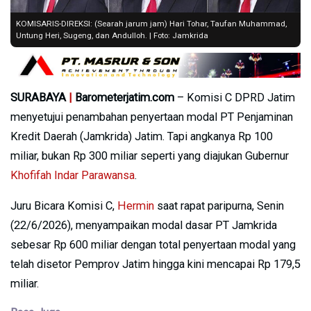
KOMISARIS-DIREKSI: (Searah jarum jam) Hari Tohar, Taufan Muhammad,
Untung Heri, Sugeng, dan Andulloh. | Foto: Jamkrida
SURABAYA
|
Barometerjatim.com
– Komisi C DPRD Jatim
menyetujui penambahan penyertaan modal PT Penjaminan
Kredit Daerah (Jamkrida) Jatim. Tapi angkanya Rp 100
miliar, bukan Rp 300 miliar seperti yang diajukan Gubernur
Khofifah Indar Parawansa
.
Juru Bicara Komisi C,
Hermin
saat rapat paripurna, Senin
(22/6/2026), menyampaikan modal dasar PT Jamkrida
sebesar Rp 600 miliar dengan total penyertaan modal yang
telah disetor Pemprov Jatim hingga kini mencapai Rp 179,5
miliar.