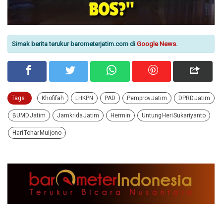
Simak berita terukur barometerjatim.com di
Google News
.
Tags :
Khofifah
LHKPN
PAD
Pemprov Jatim
DPRD Jatim
BUMD Jatim
Jamkrida Jatim
Hermin
Untung Heri Sukariyanto
Hari Tohar Muljono