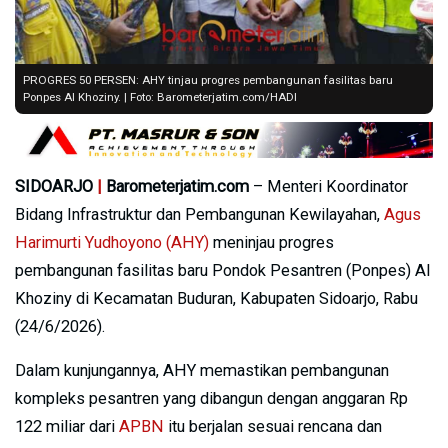
PROGRES 50 PERSEN: AHY tinjau progres pembangunan fasilitas baru
Ponpes Al Khoziny. | Foto: Barometerjatim.com/HADI
SIDOARJO
|
Barometerjatim.com
– Menteri Koordinator
Bidang Infrastruktur dan Pembangunan Kewilayahan,
Agus
Harimurti Yudhoyono (AHY)
meninjau progres
pembangunan fasilitas baru Pondok Pesantren (Ponpes) Al
Khoziny di Kecamatan Buduran, Kabupaten Sidoarjo, Rabu
(24/6/2026).
Dalam kunjungannya, AHY memastikan pembangunan
kompleks pesantren yang dibangun dengan anggaran Rp
122 miliar dari
APBN
itu berjalan sesuai rencana dan