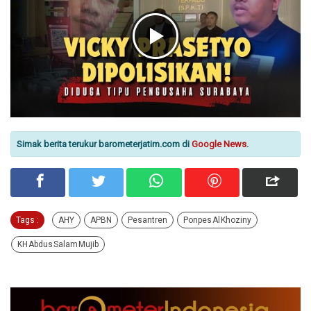
Simak berita terukur barometerjatim.com di
Google News
.
Tags :
AHY
APBN
Pesantren
Ponpes Al Khoziny
KH Abdus Salam Mujib