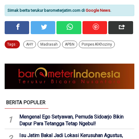
Simak berita terukur barometerjatim.com di
Google News
.
Tags :
AHY
Madrasah
APBN
Ponpes Al Khoziny
BERITA POPULER
Mengenal Ego Setyawan, Pemuda Sidoarjo Bikin
1
Dapur Para Tetangga Tetap Ngebul!
Isu Jatim Bakal Jadi Lokasi Kerusuhan Agustus,
2