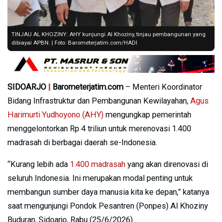
TINJAU AL KHOZINY: AHY kunjungi Al Khoziny, tinjau pembangunan yang
dibiayai APBN. | Foto: Barometerjatim.com/HADI
SIDOARJO
|
Barometerjatim.com
– Menteri Koordinator
Bidang Infrastruktur dan Pembangunan Kewilayahan,
Agus
Harimurti Yudhoyono (AHY)
mengungkap pemerintah
menggelontorkan Rp 4 triliun untuk merenovasi 1.400
madrasah di berbagai daerah se-Indonesia.
“Kurang lebih ada
1.400 madrasah
yang akan direnovasi di
seluruh Indonesia. Ini merupakan modal penting untuk
membangun sumber daya manusia kita ke depan,” katanya
saat mengunjungi Pondok Pesantren (Ponpes) Al Khoziny
Buduran, Sidoarjo, Rabu (25/6/2026).