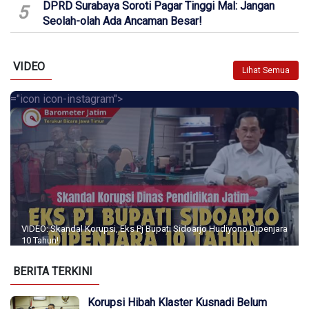
DPRD Surabaya Soroti Pagar Tinggi Mal: Jangan
5
Seolah-olah Ada Ancaman Besar!
VIDEO
Lihat Semua
="icon icon-instagram">
VIDEO: Skandal Korupsi, Eks Pj Bupati Sidoarjo Hudiyono Dipenjara
10 Tahun!
BERITA TERKINI
Korupsi Hibah Klaster Kusnadi Belum