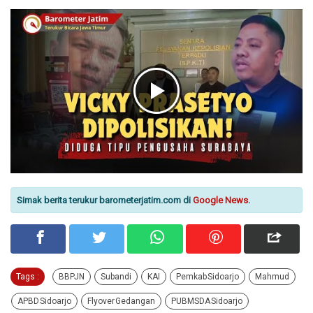
Simak berita terukur barometerjatim.com di
Google News
.
Tags :
BBPJN
Subandi
KAI
Pemkab Sidoarjo
Mahmud
APBD Sidoarjo
Flyover Gedangan
PUBMSDA Sidoarjo