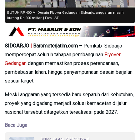
BUTUH RP 400 M: Desain Flyover Gedangan Sidoarjo, anggaran masih
kurang Rp 200 miliar. | Foto: IST
SIDOARJO
|
Barometerjatim.com
– Pemkab Sidoarjo
mempercepat seluruh tahapan pembangunan
Flyover
Gedangan
dengan memastikan proses perencanaan,
pembebasan lahan, hingga penyempurnaan desain berjalan
sesuai target.
Meski anggaran yang tersedia baru separuh dari kebutuhan,
proyek yang digadang menjadi solusi kemacetan di jalur
nasional tersebut ditargetkan terealisasi pada 2027.
Baca Juga
Selasa, 04 Agu 2026 21:35 WIB