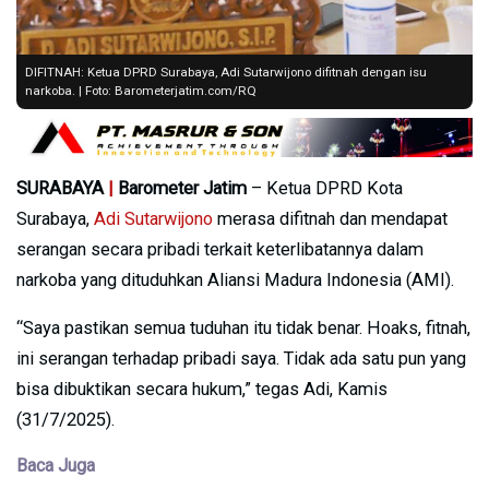
DIFITNAH: Ketua DPRD Surabaya, Adi Sutarwijono difitnah dengan isu
narkoba. | Foto: Barometerjatim.com/RQ
SURABAYA
|
Barometer Jatim
– Ketua DPRD Kota
Surabaya,
Adi Sutarwijono
merasa difitnah dan mendapat
serangan secara pribadi terkait keterlibatannya dalam
narkoba yang dituduhkan Aliansi Madura Indonesia (AMI).
“Saya pastikan semua tuduhan itu tidak benar. Hoaks, fitnah,
ini serangan terhadap pribadi saya. Tidak ada satu pun yang
bisa dibuktikan secara hukum,” tegas Adi, Kamis
(31/7/2025).
Baca Juga