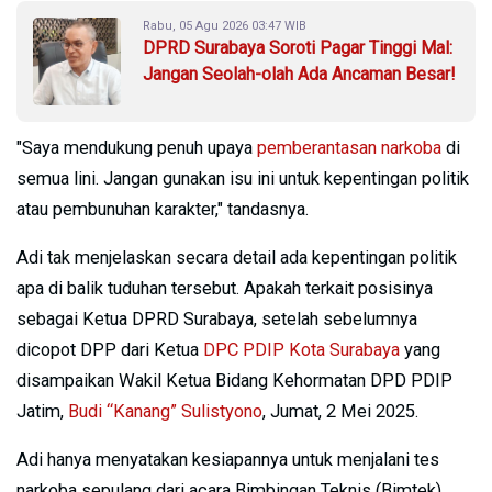
Rabu, 05 Agu 2026 03:47 WIB
DPRD Surabaya Soroti Pagar Tinggi Mal:
Jangan Seolah-olah Ada Ancaman Besar!
"Saya mendukung penuh upaya
pemberantasan narkoba
di
semua lini. Jangan gunakan isu ini untuk kepentingan politik
atau pembunuhan karakter," tandasnya.
Adi tak menjelaskan secara detail ada kepentingan politik
apa di balik tuduhan tersebut. Apakah terkait posisinya
sebagai Ketua DPRD Surabaya, setelah sebelumnya
dicopot DPP dari Ketua
DPC PDIP Kota Surabaya
yang
disampaikan Wakil Ketua Bidang Kehormatan DPD PDIP
Jatim,
Budi “Kanang” Sulistyono
, Jumat, 2 Mei 2025.
Adi hanya menyatakan kesiapannya untuk menjalani tes
narkoba sepulang dari acara Bimbingan Teknis (Bimtek)