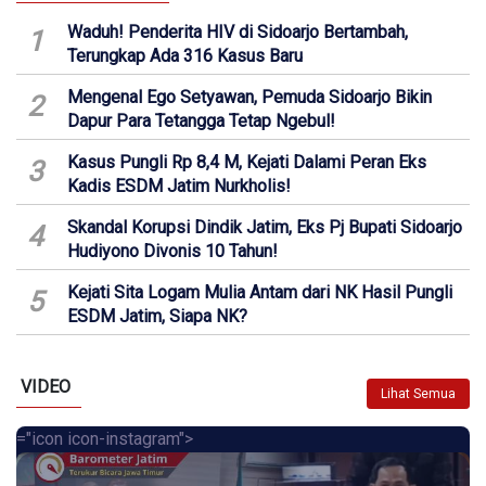
Waduh! Penderita HIV di Sidoarjo Bertambah,
1
Terungkap Ada 316 Kasus Baru
Mengenal Ego Setyawan, Pemuda Sidoarjo Bikin
2
Dapur Para Tetangga Tetap Ngebul!
Kasus Pungli Rp 8,4 M, Kejati Dalami Peran Eks
3
Kadis ESDM Jatim Nurkholis!
Skandal Korupsi Dindik Jatim, Eks Pj Bupati Sidoarjo
4
Hudiyono Divonis 10 Tahun!
Kejati Sita Logam Mulia Antam dari NK Hasil Pungli
5
ESDM Jatim, Siapa NK?
VIDEO
Lihat Semua
="icon icon-instagram">