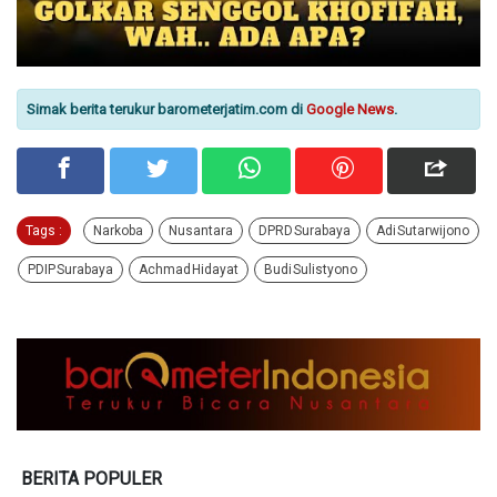
Simak berita terukur barometerjatim.com di
Google News
.
Tags :
Narkoba
Nusantara
DPRD Surabaya
Adi Sutarwijono
PDIP Surabaya
Achmad Hidayat
Budi Sulistyono
BERITA POPULER