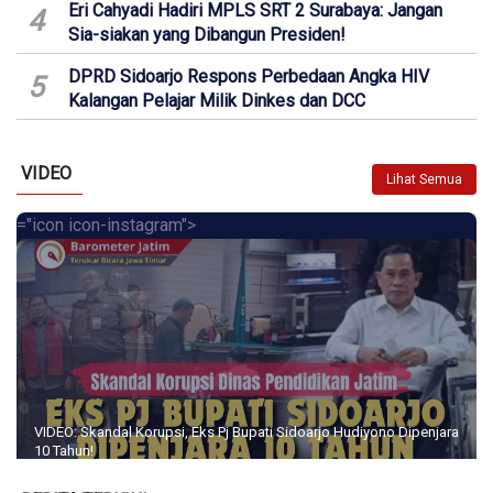
Eri Cahyadi Hadiri MPLS SRT 2 Surabaya: Jangan
4
Sia-siakan yang Dibangun Presiden!
DPRD Sidoarjo Respons Perbedaan Angka HIV
5
Kalangan Pelajar Milik Dinkes dan DCC
VIDEO
Lihat Semua
="icon icon-instagram">
VIDEO: Skandal Korupsi, Eks Pj Bupati Sidoarjo Hudiyono Dipenjara
10 Tahun!