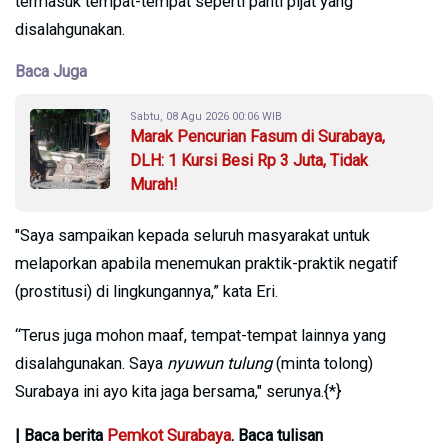
termasuk tempat-tempat seperti panti pijat yang
disalahgunakan.
Baca Juga
Sabtu, 08 Agu 2026 00:06 WIB
Marak Pencurian Fasum di Surabaya,
DLH: 1 Kursi Besi Rp 3 Juta, Tidak
Murah!
"Saya sampaikan kepada seluruh masyarakat untuk
melaporkan apabila menemukan praktik-praktik negatif
(prostitusi) di lingkungannya,” kata Eri.
“Terus juga mohon maaf, tempat-tempat lainnya yang
disalahgunakan. Saya
nyuwun tulung
(minta tolong)
Surabaya ini ayo kita jaga bersama," serunya.{*}
| Baca berita
Pemkot Surabaya
. Baca tulisan