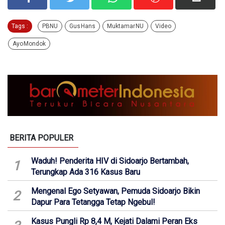
Tags :
PBNU
Gus Hans
Muktamar NU
Video
Ayo Mondok
BERITA POPULER
Waduh! Penderita HIV di Sidoarjo Bertambah,
1
Terungkap Ada 316 Kasus Baru
Mengenal Ego Setyawan, Pemuda Sidoarjo Bikin
2
Dapur Para Tetangga Tetap Ngebul!
Kasus Pungli Rp 8,4 M, Kejati Dalami Peran Eks