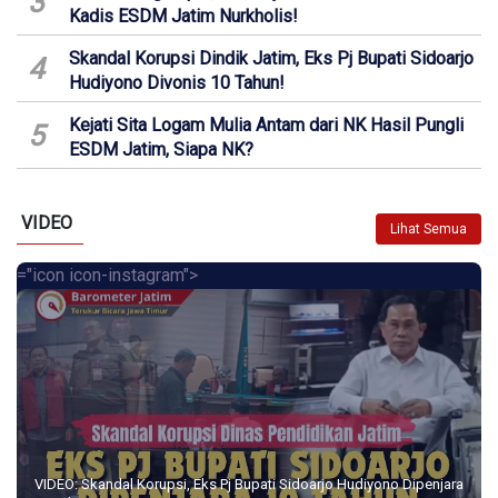
3
Kadis ESDM Jatim Nurkholis!
Skandal Korupsi Dindik Jatim, Eks Pj Bupati Sidoarjo
4
Hudiyono Divonis 10 Tahun!
Kejati Sita Logam Mulia Antam dari NK Hasil Pungli
5
ESDM Jatim, Siapa NK?
VIDEO
Lihat Semua
="icon icon-instagram">
VIDEO: Skandal Korupsi, Eks Pj Bupati Sidoarjo Hudiyono Dipenjara