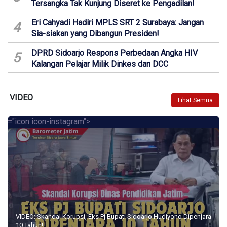
Tersangka Tak Kunjung Diseret ke Pengadilan!
Eri Cahyadi Hadiri MPLS SRT 2 Surabaya: Jangan
4
Sia-siakan yang Dibangun Presiden!
DPRD Sidoarjo Respons Perbedaan Angka HIV
5
Kalangan Pelajar Milik Dinkes dan DCC
VIDEO
Lihat Semua
="icon icon-instagram">
VIDEO: Skandal Korupsi, Eks Pj Bupati Sidoarjo Hudiyono Dipenjara
10 Tahun!